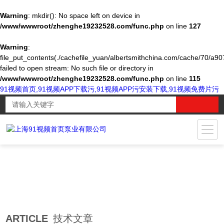
Warning
: mkdir(): No space left on device in
/www/wwwroot/zhenghe19232528.com/func.php
on line
127
Warning
:
file_put_contents(./cachefile_yuan/albertsmithchina.com/cache/70/a90
failed to open stream: No such file or directory in
/www/wwwroot/zhenghe19232528.com/func.php
on line
115
91视频首页,91视频APP下载污,91视频APP污安装下载,91视频免费片污
ARTICLE
技术文章