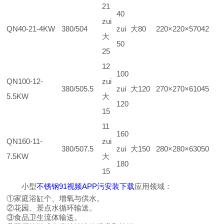
21
40
zui
QN40-21-4KW
380/50
4
zui大
80
220×220×570
42
大
50
25
12
100
QN100-12-
zui
380/50
5.5
zui大
120
270×270×610
45
5.5KW
大
120
15
11
160
QN160-11-
zui
380/50
7.5
zui大
150
280×280×630
50
7.5KW
大
180
15
小型
不锈钢91视频APP污安装下载
应用领域：
①家庭浴缸个、增氧与供水。
②花园、景点水循环输送。
③食品卫生流体输送。