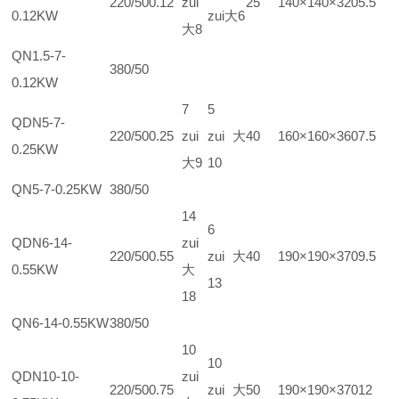
220/50
0.12
zui
25
140×140×320
5.5
0.12KW
zui大6
大8
QN1.5-7-
380/50
0.12KW
7
5
QDN5-7-
220/50
0.25
zui
zui大
40
160×160×360
7.5
0.25KW
大9
10
QN5-7-0.25KW
380/50
14
6
QDN6-14-
zui
220/50
0.55
zui大
40
190×190×370
9.5
0.55KW
大
13
18
QN6-14-0.55KW
380/50
10
10
QDN10-10-
zui
220/50
0.75
zui大
50
190×190×370
12