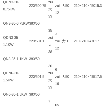
QDN3-30-
zui
220/50
0.75
zui大
50
210×210×450
15.3
0.75KW
大
12
33
QN3-30-0.75KW
380/50
35
3
QDN3-35-
zui
220/50
1.1
zui大
50
210×210×470
17
1.1KW
大
12
38
QN3-35-1.1KW
380/50
30
6
QDN6-30-
zui
220/50
1.5
zui大
50
210×210×495
17.5
1.5KW
大
16
33
QN6-30-1.5KW
380/50
7
65