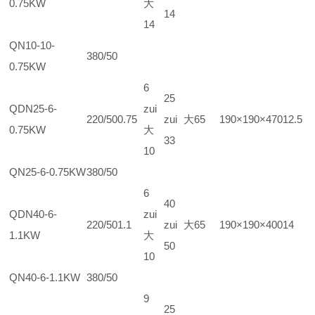
0.75KW
大
14
14
QN10-10-
380/50
0.75KW
6
25
QDN25-6-
zui
220/50
0.75
zui大
65
190×190×470
12.5
0.75KW
大
33
10
QN25-6-0.75KW
380/50
6
40
QDN40-6-
zui
220/50
1.1
zui大
65
190×190×400
14
1.1KW
大
50
10
QN40-6-1.1KW
380/50
9
25