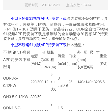
更新时间：2013-12-31 点击次数：5474
小型不锈钢91视频APP污安装下载
是内装式不锈钢结构，具
有体积小，外观美，防锈、耐腐蚀，一般酸碱海水都能使用。
（PH值1～10）适用于医药、食品等行业。QDN全自动不锈钢
91视频APP污安装下载是带浮球的全自动清水91视频APP污安
装下载，具有自动控制液位，操作简便等优点。
小型不锈钢91视频APP污安装下载
技术选型：
不锈钢91视频
电机
扬
外形尺寸
电源
流量
口径
重量
APP污安装下载
功率
程
(mm)
(V/HZ)
(m3/h)
(mm)
(KG)
型号
(KW)
(m)
长×宽×高
5
QDN3-5-
3
220/50
0.12
zui
25
140×140×320
5.5
0.12KW
zui大6
大6
QN3-5-0.12KW
380/50
7
QDN1.5-7-
1.5