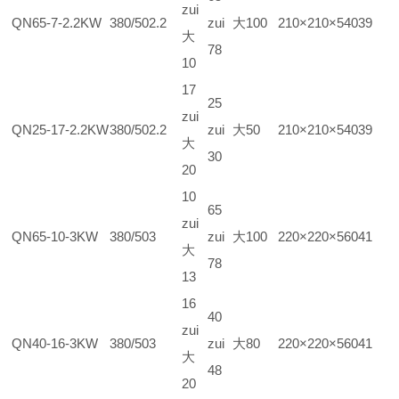
zui
QN65-7-2.2KW
380/50
2.2
zui大
100
210×210×540
39
大
78
10
17
25
zui
QN25-17-2.2KW
380/50
2.2
zui大
50
210×210×540
39
大
30
20
10
65
zui
QN65-10-3KW
380/50
3
zui大
100
220×220×560
41
大
78
13
16
40
zui
QN40-16-3KW
380/50
3
zui大
80
220×220×560
41
大
48
20