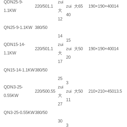
QDN25-9-
zui
220/50
1.1
zui大
65
190×190×400
14
1.1KW
大
40
12
QN25-9-1.1KW
380/50
14
15
QDN15-14-
zui
220/50
1.1
zui大
50
190×190×400
14
1.1KW
大
20
17
QN15-14-1.1KW
380/50
25
3
QDN3-25-
zui
220/50
0.55
zui大
50
210×210×450
13.5
0.55KW
大
11
27
QN3-25-0.55KW
380/50
30
3