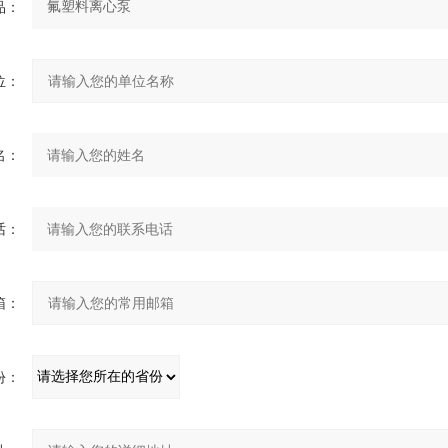
：
：
：
：
：
：