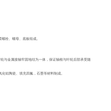
、螺母、底板组成。
，使叶轮与金属接轴牢固地结为一体，保证轴根与叶轮后部承受随
化铝陶瓷、填充四氟，石墨等材料制成。