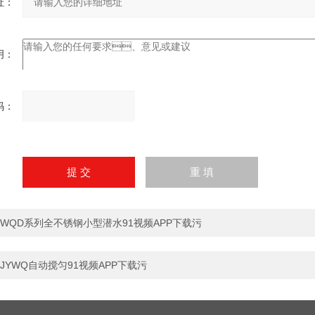
：
：
：
请
输
入
计算结果（填写阿拉伯数
字），如：三加四=7
WQD系列全不锈钢小型潜水91视频APP下载污
JYWQ自动搅匀91视频APP下载污