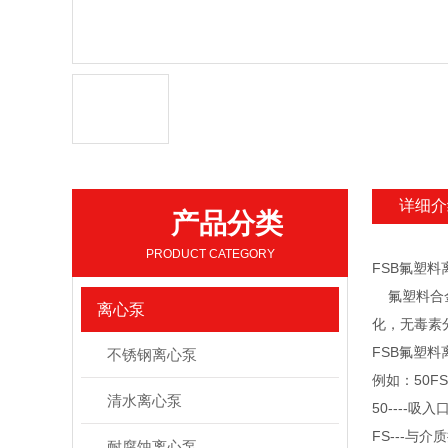
详细介
产品分类
PRODUCT CATEGORY
FSB氟塑料离
氟塑料合金是
离心泵
化，无毒素分
FSB氟塑料离
不锈钢离心泵
例如：50F
清水离心泵
50----吸
FS---与
耐腐蚀离心泵