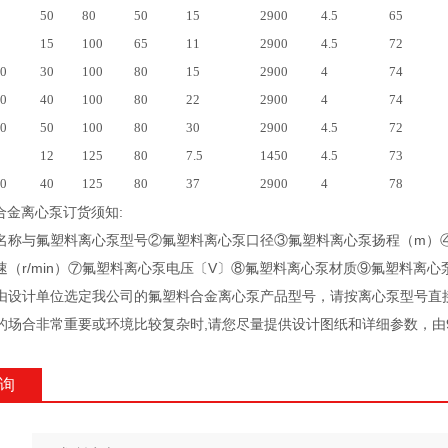
50
80
50
15
2900
4.5
65
15
100
65
11
2900
4.5
72
0
30
100
80
15
2900
4
74
0
40
100
80
22
2900
4
74
0
50
100
80
30
2900
4.5
72
12
125
80
7.5
1450
4.5
73
0
40
125
80
37
2900
4
78
合金离心泵订货须知:
①产品名称与氟塑料离心泵型号②氟塑料离心泵口径③氟塑料离心泵扬程（m
（r/min）⑦氟塑料离心泵电压〔V〕⑧氟塑料离心泵材质⑨氟塑料离心泵是否
已经由设计单位选定我公司的氟塑料合金离心泵产品型号，请按离心泵型号直接向
、当使用的场合非常重要或环境比较复杂时,请您尽量提供设计图纸和详细参数
询