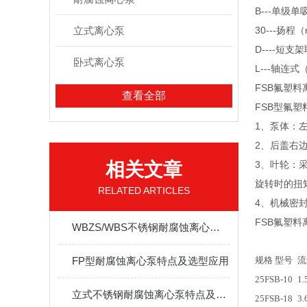
B---单级
立式离心泵
30---扬程
D----短支
卧式离心泵
L---轴连
FSB氟塑料离
查看全部
FSB型氟塑料合金
1、泵体
2、
相关文章
3、叶
旋转时的扭矩力
RELATED ARTICLES
4、机械
FSB氟塑料离
WBZS/WBS不锈钢耐腐蚀离心泵安装尺寸图
FP型耐腐蚀离心泵特点及选型应用
规格 型号
流
25FSB-10
1.
立式不锈钢耐腐蚀离心泵特点及选型
25FSB-18
3.