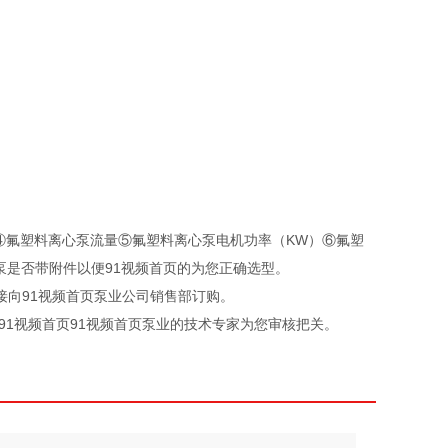
）④氟塑料离心泵流量⑤氟塑料离心泵电机功率（KW）⑥氟塑
带附件以便91视频首页的为您正确选型。
91视频首页泵业公司销售部订购。
，由91视频首页91视频首页泵业的技术专家为您审核把关。