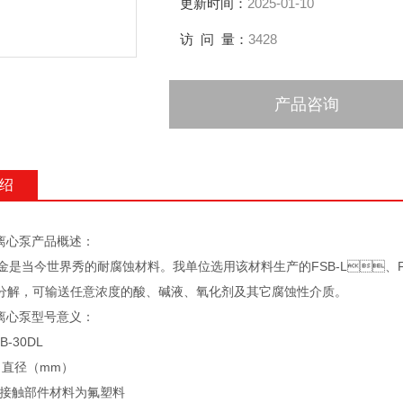
更新时间：
2025-01-10
访 问 量：
3428
产品咨询
绍
心泵产品概述：
当今世界秀的耐腐蚀材料。我单位选用该材料生产的FSB-L、FSB-D系
解，可输送任意浓度的酸、碱液、氧化剂及其它腐蚀性介质。
心泵型号意义：
SB-30DL
入口直径（mm）
介质接触部件材料为氟塑料